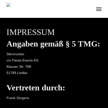
Skip
Menu
to
main
content
IMPRESSUM
Angaben gemäß § 5 TMG:
Sternrocker
c/o Fiesta Events KG
Klauser Str. 76B
51789 Lindlar
Vertreten durch:
Frank Sörgens