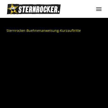
Skip
Menu
to
main
content
Sternrocker-Buehnenanweisung-Kurzauftritte