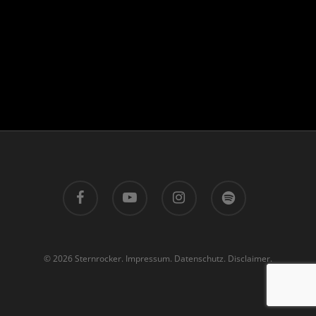
facebook
youtube
instagram
spotify
© 2026 Sternrocker.
Impressum.
Datenschutz.
Disclaimer.